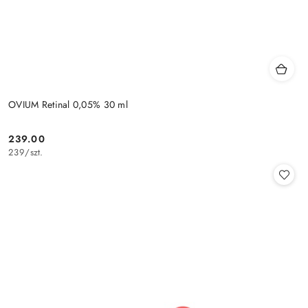
OVIUM Retinal 0,05% 30 ml
239.00
Cena:
239
/
szt.