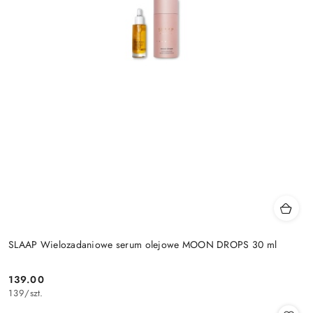
SLAAP Wielozadaniowe serum olejowe MOON DROPS 30 ml
139.00
Cena:
139
/
szt.