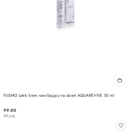
FUEMO Lekki krem nawilżający na dzień AQUAREVIVE 50 ml
99.00
Cena:
99
/
szt.