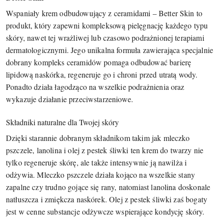
Wspaniały krem odbudowujący z ceramidami – Better Skin to
produkt, który zapewni kompleksową pielęgnację każdego typu
skóry, nawet tej wrażliwej lub czasowo podrażnionej terapiami
dermatologicznymi. Jego unikalna formuła zawierająca specjalnie
dobrany kompleks ceramidów pomaga odbudować barierę
lipidową naskórka, regeneruje go i chroni przed utratą wody.
Ponadto działa łagodząco na wszelkie podrażnienia oraz
wykazuje działanie przeciwstarzeniowe.
Składniki naturalne dla Twojej skóry
Dzięki starannie dobranym składnikom takim jak mleczko
pszczele, lanolina i olej z pestek śliwki ten krem do twarzy nie
tylko regeneruje skórę, ale także intensywnie ją nawilża i
odżywia. Mleczko pszczele działa kojąco na wszelkie stany
zapalne czy trudno gojące się rany, natomiast lanolina doskonale
natłuszcza i zmiękcza naskórek. Olej z pestek śliwki zaś bogaty
jest w cenne substancje odżywcze wspierające kondycję skóry.