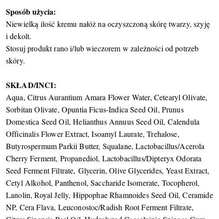
Sposób użycia:
Niewielką ilość kremu nałóż na oczyszczoną skórę twarzy, szyję
i dekolt.
Stosuj produkt rano i/lub wieczorem w zależności od potrzeb
skóry.
SKŁAD/INCI:
Aqua, Citrus Aurantium Amara Flower Water, Cetearyl Olivate,
Sorbitan Olivate, Opuntia Ficus-Indica Seed Oil, Prunus
Domestica Seed Oil, Helianthus Annuus Seed Oil, Calendula
Officinalis Flower Extract, Isoamyl Laurate, Trehalose,
Butyrospermum Parkii Butter, Squalane, Lactobacillus/Acerola
Cherry Ferment, Propanediol, Lactobacillus/Dipteryx Odorata
Seed Ferment Filtrate, Glycerin, Olive Glycerides, Yeast Extract,
Cetyl Alkohol, Panthenol, Saccharide Isomerate, Tocopherol,
Lanolin, Royal Jelly, Hippophae Rhamnoides Seed Oil, Ceramide
NP, Cera Flava, Leuconostoc/Radish Root Ferment Filtrate,