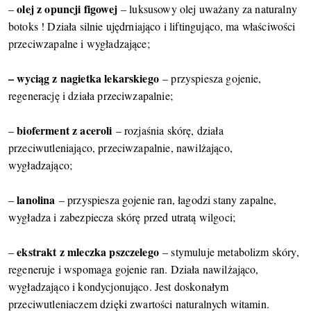
olej z opuncji figowej
–
– luksusowy olej uważany za naturalny
botoks ! Działa silnie ujędrniająco i liftingująco, ma właściwości
przeciwzapalne i wygładzające;
– wyciąg z nagietka lekarskiego
– przyspiesza gojenie,
regenerację i działa przeciwzapalnie;
bioferment z aceroli
–
– rozjaśnia skórę, działa
przeciwutleniająco, przeciwzapalnie, nawilżająco,
wygładzająco;
lanolina
–
– przyspiesza gojenie ran, łagodzi stany zapalne,
wygładza i zabezpiecza skórę przed utratą wilgoci;
ekstrakt z mleczka pszczelego
–
– stymuluje metabolizm skóry,
regeneruje i wspomaga gojenie ran. Działa nawilżająco,
wygładzająco i kondycjonująco. Jest doskonałym
przeciwutleniaczem dzięki zwartości naturalnych witamin.