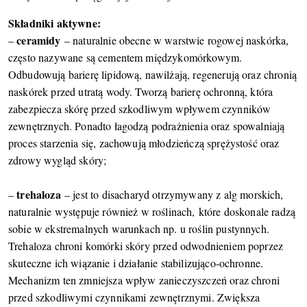
Składniki aktywne:
ceramidy
–
– naturalnie obecne w warstwie rogowej naskórka,
często nazywane są cementem międzykomórkowym.
Odbudowują barierę lipidową, nawilżają, regenerują oraz chronią
naskórek przed utratą wody. Tworzą barierę ochronną, która
zabezpiecza skórę przed szkodliwym wpływem czynników
zewnętrznych. Ponadto łagodzą podrażnienia oraz spowalniają
proces starzenia się, zachowują młodzieńczą sprężystość oraz
zdrowy wygląd skóry;
trehaloza
–
– jest to disacharyd otrzymywany z alg morskich,
naturalnie występuje również w roślinach, które doskonale radzą
sobie w ekstremalnych warunkach np. u roślin pustynnych.
Trehaloza chroni komórki skóry przed odwodnieniem poprzez
skuteczne ich wiązanie i działanie stabilizująco-ochronne.
Mechanizm ten zmniejsza wpływ zanieczyszczeń oraz chroni
przed szkodliwymi czynnikami zewnętrznymi. Zwiększa