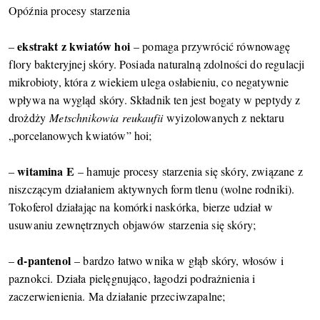
Opóźnia procesy starzenia
ekstrakt z kwiatów hoi
–
– pomaga przywrócić równowagę
flory bakteryjnej skóry. Posiada naturalną zdolności do regulacji
mikrobioty, która z wiekiem ulega osłabieniu, co negatywnie
wpływa na wygląd skóry. Składnik ten jest bogaty w peptydy z
drożdży
Metschnikowia reukaufii
wyizolowanych z nektaru
„porcelanowych kwiatów” hoi;
witamina E
–
– hamuje procesy starzenia się skóry, związane z
niszczącym działaniem aktywnych form tlenu (wolne rodniki).
Tokoferol działając na komórki naskórka, bierze udział w
usuwaniu zewnętrznych objawów starzenia się skóry;
d-pantenol
–
– bardzo łatwo wnika w głąb skóry, włosów i
paznokci. Działa pielęgnująco, łagodzi podrażnienia i
zaczerwienienia. Ma działanie przeciwzapalne;