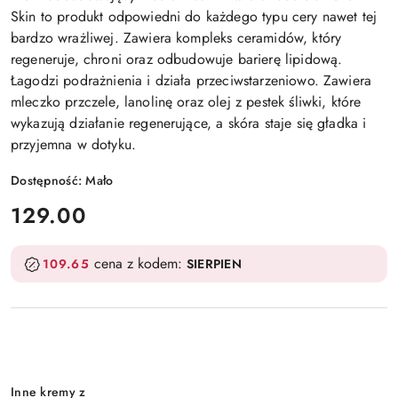
Skin to produkt odpowiedni do każdego typu cery nawet tej
bardzo wrażliwej. Zawiera kompleks ceramidów, który
regeneruje, chroni oraz odbudowuje barierę lipidową.
Łagodzi podrażnienia i działa przeciwstarzeniowo. Zawiera
mleczko przczele, lanolinę oraz olej z pestek śliwki, które
wykazują działanie regenerujące, a skóra staje się gładka i
przyjemna w dotyku.
Dostępność:
Mało
cena:
129.00
cena z kodem:
109.65
SIERPIEN
Wariant
Inne kremy z