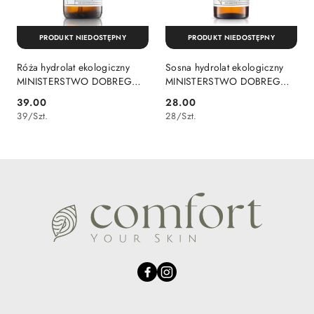
PRODUKT NIEDOSTĘPNY
PRODUKT NIEDOSTĘPNY
Róża hydrolat ekologiczny
Sosna hydrolat ekologiczny
MINISTERSTWO DOBREGO
MINISTERSTWO DOBREGO
MYDŁA 100 ml
MYDŁA 50 ml
39.00
28.00
Cena:
Cena:
39
/
Szt.
28
/
Szt.