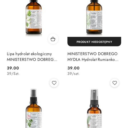
PRODUKT NIEDOSTĘPNY
Lipa hydrolat ekologiczny
MINISTERSTWO DOBREGO
MINISTERSTWO DOBREGO
MYDŁA Hydrolat Rumiankowy
MYDŁA 100 ml
100 ml
39.00
39.00
Cena:
Cena:
39
/
Szt.
39
/
szt.