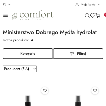
PL
Moje konto
Przejdź do treści głównej
Przejdź do wyszukiwarki
Przejdź do moje konto
Przejdź do menu głównego
Przejdź do stopki
Ministerstwo Dobrego Mydła hydrolat
Liczba produktów:
4
Kategorie
Filtruj
Zastosowano
Sortuj
według
sortowanie:
Producent
(Z-
A).