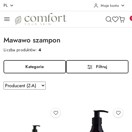
PL
Moje konto
Przejdź do treści głównej
Przejdź do wyszukiwarki
Przejdź do moje konto
Przejdź do menu głównego
Przejdź do stopki
Mawawo szampon
Liczba produktów:
4
Kategorie
Filtruj
Zastosowano
Sortuj
według
sortowanie:
Producent
(Z-
A).