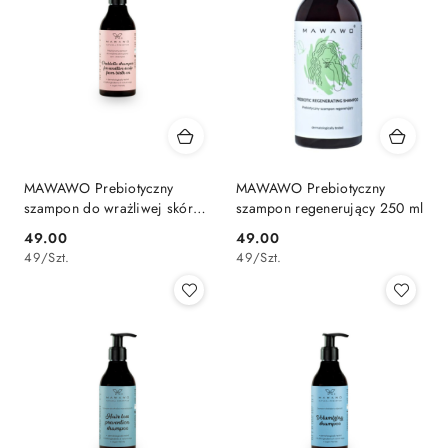
MAWAWO Prebiotyczny
MAWAWO Prebiotyczny
szampon do wrażliwej skóry
szampon regenerujący 250 ml
głowy od 1 dnia życia 250 ml
49.00
49.00
Cena:
Cena:
49
/
Szt.
49
/
Szt.