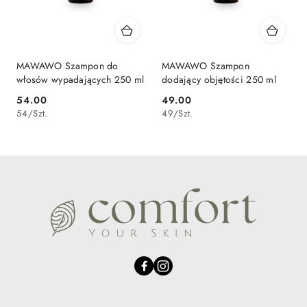
MAWAWO Szampon do
MAWAWO Szampon
włosów wypadających 250 ml
dodający objętości 250 ml
54.00
49.00
Cena:
Cena:
54
/
Szt.
49
/
Szt.