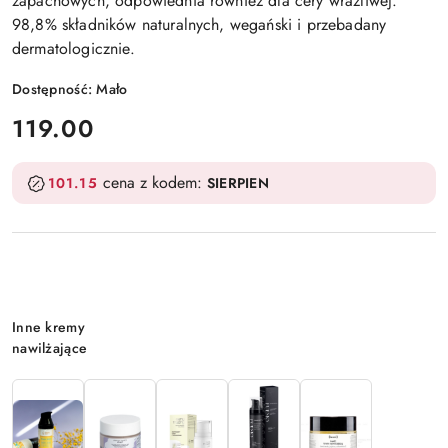
zapachowych, odpowiednia również dla cery wrażliwej.
98,8% składników naturalnych, wegański i przebadany
dermatologicznie.
Dostępność:
Mało
cena:
119.00
cena z kodem:
101.15
SIERPIEN
Wariant
Inne kremy
nawilżające