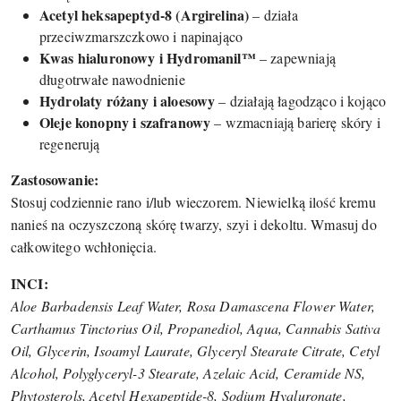
Acetyl heksapeptyd-8 (Argirelina)
– działa
przeciwzmarszczkowo i napinająco
Kwas hialuronowy i Hydromanil™
– zapewniają
długotrwałe nawodnienie
Hydrolaty różany i aloesowy
– działają łagodząco i kojąco
Oleje konopny i szafranowy
– wzmacniają barierę skóry i
regenerują
Zastosowanie:
Stosuj codziennie rano i/lub wieczorem. Niewielką ilość kremu
nanieś na oczyszczoną skórę twarzy, szyi i dekoltu. Wmasuj do
całkowitego wchłonięcia.
INCI:
Aloe Barbadensis Leaf Water, Rosa Damascena Flower Water,
Carthamus Tinctorius Oil, Propanediol, Aqua, Cannabis Sativa
Oil, Glycerin, Isoamyl Laurate, Glyceryl Stearate Citrate, Cetyl
Alcohol, Polyglyceryl-3 Stearate, Azelaic Acid, Ceramide NS,
Phytosterols, Acetyl Hexapeptide-8, Sodium Hyaluronate,