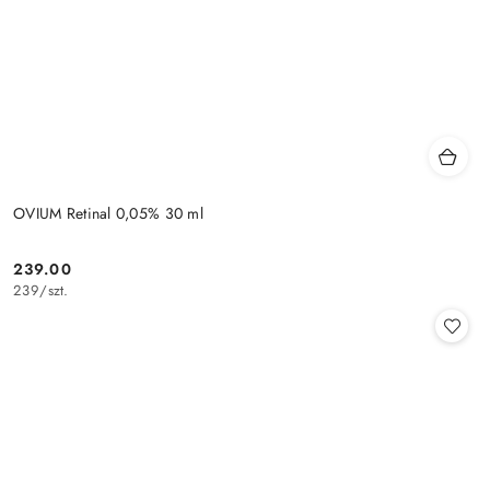
OVIUM Retinal 0,05% 30 ml
239.00
Cena:
239
/
szt.