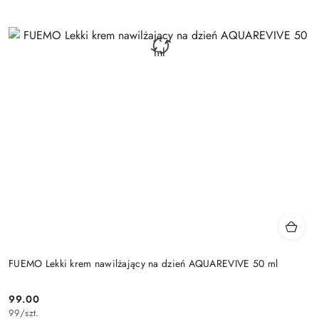
FUEMO Lekki krem nawilżający na dzień AQUAREVIVE 50 ml
99.00
Cena:
99
/
szt.