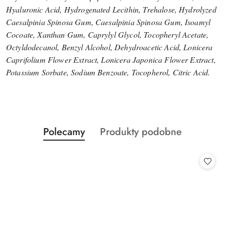
Hyaluronic Acid, Hydrogenated Lecithin, Trehalose, Hydrolyzed
Caesalpinia Spinosa Gum, Caesalpinia Spinosa Gum, Isoamyl
Cocoate, Xanthan Gum, Caprylyl Glycol, Tocopheryl Acetate,
Octyldodecanol, Benzyl Alcohol, Dehydroacetic Acid, Lonicera
Caprifolium Flower Extract, Lonicera Japonica Flower Extract,
Potassium Sorbate, Sodium Benzoate, Tocopherol, Citric Acid.
Produkty
Produkty
Polecamy
Produkty podobne
Pomiń karuzelę produktów
o
o
statusie:
statusie: