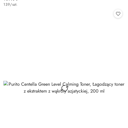
Cena:
139
/
szt.