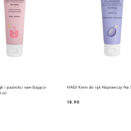
DO KOSZYKA
DO KOSZYKA
k i paznokci nawilżająco-
HAGI Krem do rąk Naprawczy Na Ś
0 ml
18.90
Cena: