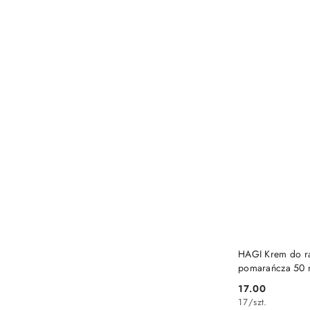
HAGI Krem do rą
pomarańcza 50 
17.00
Cena:
17
/
szt.