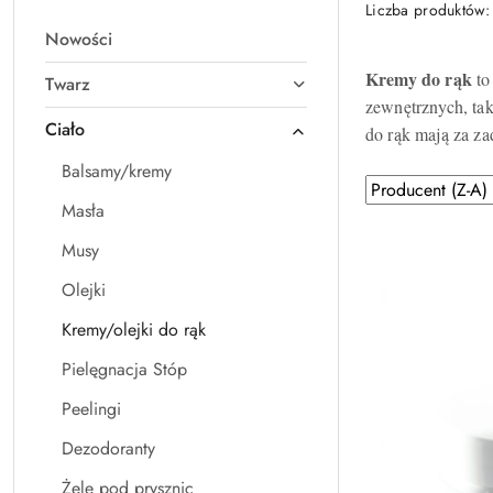
Liczba produktów
Nowości
Kremy do rąk
to
Twarz
zewnętrznych, tak
Ciało
do rąk mają za za
Balsamy/kremy
Zastosowano
Sortuj
Masła
według
sortowanie:
Producent
Musy
(Z-
Olejki
A).
Kremy/olejki do rąk
Pielęgnacja Stóp
Peelingi
Dezodoranty
Żele pod prysznic