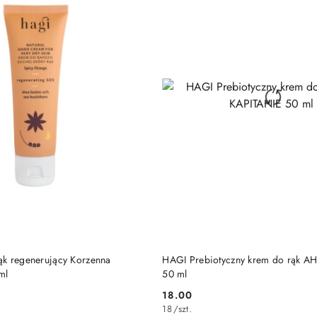
DO KOSZYKA
DO KOSZYKA
k regenerujący Korzenna
HAGI Prebiotyczny krem do rąk A
ml
50 ml
18.00
Cena:
18
/
szt.