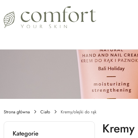
Przejdź do treści głównej
Przejdź do wyszukiwarki
Przejdź do moje konto
Przejdź do menu głównego
Przejdź do stopki
Strona główna
Ciało
Kremy/olejki do rąk
Kremy 
Kategorie