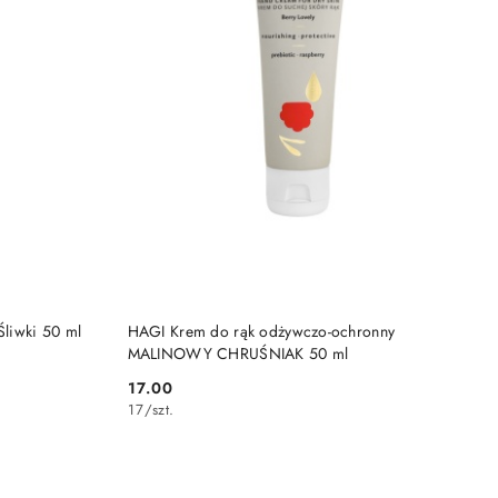
DO KOSZYKA
liwki 50 ml
HAGI Krem do rąk odżywczo-ochronny
MALINOWY CHRUŚNIAK 50 ml
17.00
Cena:
17
/
szt.