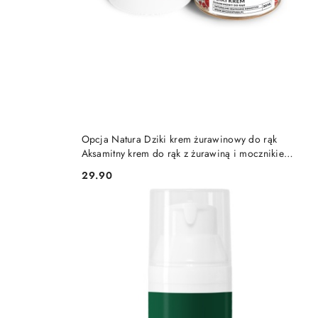
DO KOSZYKA
Opcja Natura Dziki krem żurawinowy do rąk
Aksamitny krem do rąk z żurawiną i mocznikiem
50 ml
29.90
Cena: