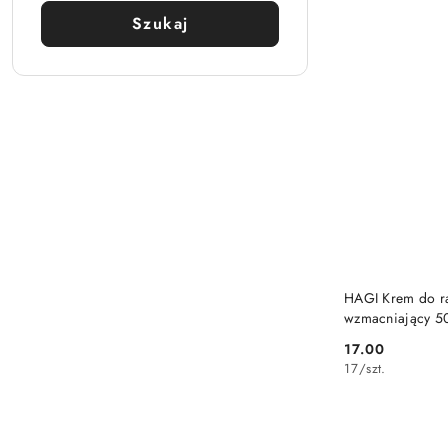
Szukaj
HAGI Krem do rą
wzmacniający 5
17.00
Cena:
17
/
szt.