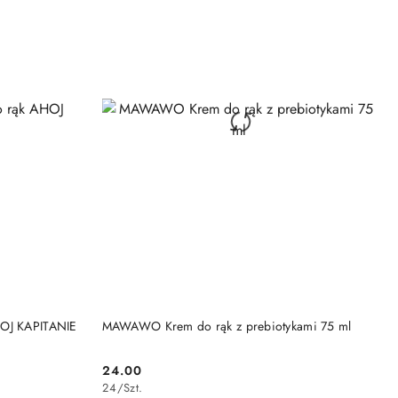
DO KOSZYKA
HOJ KAPITANIE
MAWAWO Krem do rąk z prebiotykami 75 ml
24.00
Cena:
24
/
Szt.