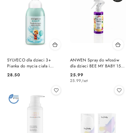
SYLVECO dla dzieci 3+
ANWEN Spray do włosów
Pianka do mycia ciała i
dla dzieci BEE MY BABY 150
włosów guma balonowa
ml
28.50
25.99
Cena:
Cena:
25.99
/
szt