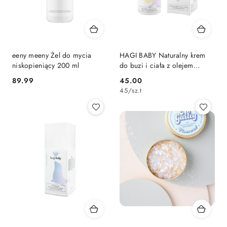
eeny meeny Żel do mycia
HAGI BABY Naturalny krem
niskopieniący 200 ml
do buzi i ciała z olejem
morelowym 50 ml
89.99
45.00
Cena:
Cena:
45
/
sz.t