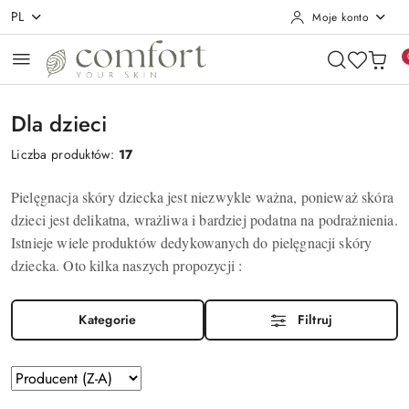
PL
Moje konto
Przejdź do treści głównej
Przejdź do wyszukiwarki
Przejdź do moje konto
Przejdź do menu głównego
Przejdź do stopki
Dla dzieci
Liczba produktów:
17
Pielęgnacja skóry dziecka jest niezwykle ważna, ponieważ skóra
dzieci jest delikatna, wrażliwa i bardziej podatna na podrażnienia.
Istnieje wiele produktów dedykowanych do pielęgnacji skóry
dziecka. Oto kilka naszych propozycji :
Kategorie
Filtruj
Zastosowano
Sortuj
według
sortowanie: