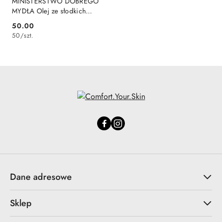
MINISTERSTWO DOBREGO
MYDŁA Olej ze słodkich
migdałów 140 ml
50.00
Cena:
50
/
szt.
Dane adresowe
Sklep