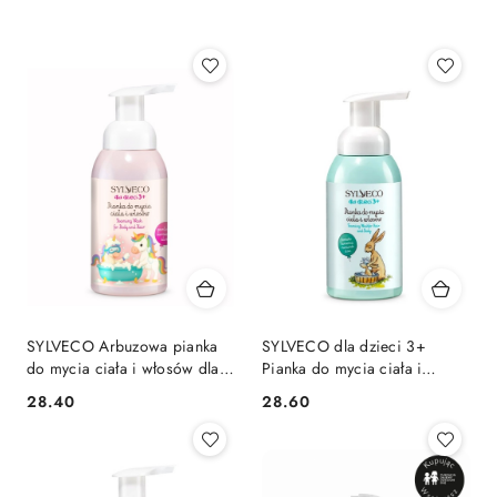
Producent
(Z-
A).
SYLVECO Arbuzowa pianka
SYLVECO dla dzieci 3+
do mycia ciała i włosów dla
Pianka do mycia ciała i
dzieci 3+ Guma Balonowa
włosów
28.40
28.60
Cena:
Cena: