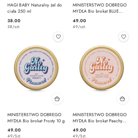
HAGI BABY Naturalny żel do
MINISTERSTWO DOBREGO
ciała 250 ml
MYDŁA Bio brokat BLUE
FROSTY 10g
38.00
49.00
Cena:
Cena:
38
/
szt.
49
/
szt.
MINISTERSTWO DOBREGO
MINISTERSTWO DOBREGO
MYDŁA Bio brokat Frosty 10 g
MYDŁA Bio brokat Peachy
Pink 10 g
49.00
49.00
Cena:
Cena:
49
/
Szt.
49
/
Szt.