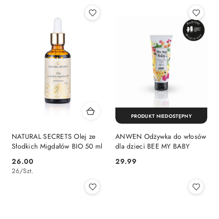
PRODUKT NIEDOSTĘPNY
NATURAL SECRETS Olej ze
ANWEN Odżywka do włosów
Słodkich Migdałów BIO 50 ml
dla dzieci BEE MY BABY
26.00
29.99
Cena:
Cena:
26
/
Szt.