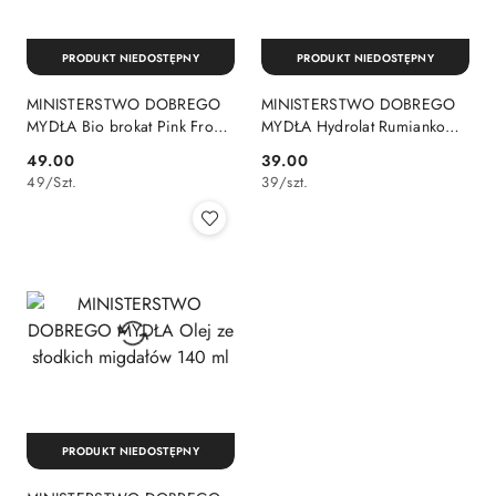
PRODUKT NIEDOSTĘPNY
PRODUKT NIEDOSTĘPNY
MINISTERSTWO DOBREGO
MINISTERSTWO DOBREGO
MYDŁA Bio brokat Pink Frosty
MYDŁA Hydrolat Rumiankowy
10 g
100 ml
49.00
39.00
Cena:
Cena:
49
/
Szt.
39
/
szt.
PRODUKT NIEDOSTĘPNY