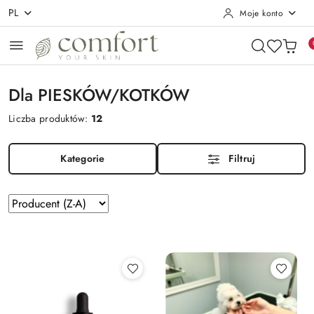
PL
Moje konto
Przejdź do treści głównej
Przejdź do wyszukiwarki
Przejdź do moje konto
Przejdź do menu głównego
Przejdź do stopki
Dla PIESKÓW/KOTKÓW
Liczba produktów:
12
Kategorie
Filtruj
Zastosowano
Sortuj
według
sortowanie:
Producent
(Z-
A).