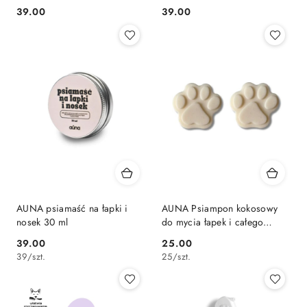
150 ml
39.00
39.00
Cena:
Cena:
AUNA psiamaść na łapki i
AUNA Psiampon kokosowy
nosek 30 ml
do mycia łapek i całego
pupila 60 g
39.00
25.00
Cena:
Cena:
39
/
szt.
25
/
szt.