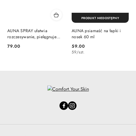
PRODUKT NIEDOSTĘPNY
AUNA SPRAY ułatwia
AUNA psiamaść na łapki i
rozczesywanie, pielęgnuje
nosek 60 ml
sierść GROOMER 300 ml
79.00
59.00
Cena:
Cena:
59
/
szt.