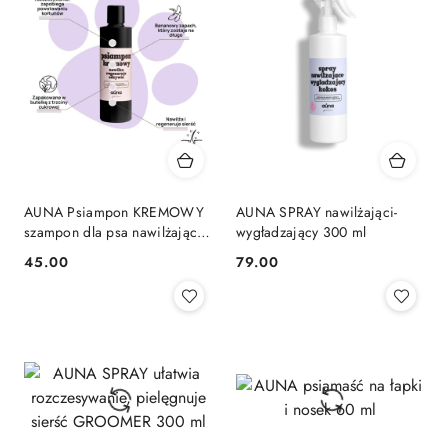
AUNA Psiampon KREMOWY
AUNA SPRAY nawilżająci-
szampon dla psa nawilżający
wygładzający 300 ml
i regenerujący BANANOWY
45.00
79.00
Cena:
Cena:
250 ml