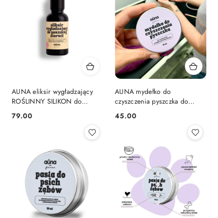
AUNA eliksir wygładzający
AUNA mydełko do
ROŚLINNY SILIKON do
czyszczenia pyszczka do
suchej i puszącej się sierści
codziennej pielęgnacji jasnej
79.00
45.00
Cena:
Cena:
30 ml
sierści + szczoteczka