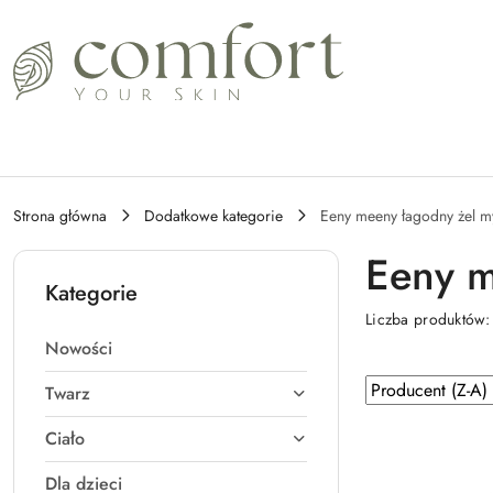
Przejdź do treści głównej
Przejdź do wyszukiwarki
Przejdź do moje konto
Przejdź do menu głównego
Przejdź do stopki
Strona główna
Dodatkowe kategorie
Eeny meeny łagodny żel m
Eeny m
Kategorie
Liczba produktów
Nowości
Zastosowano
Sortuj
Twarz
według
sortowanie:
Ciało
Producent
(Z-
Dla dzieci
A).