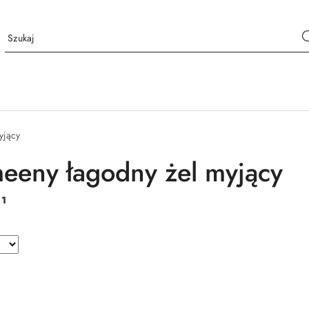
yjący
eeny łagodny żel myjący
:
1