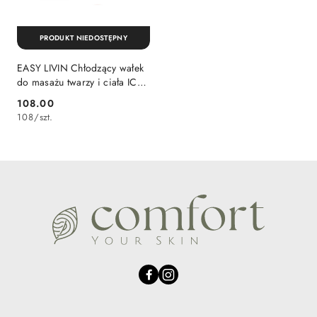
PRODUKT NIEDOSTĘPNY
EASY LIVIN Chłodzący wałek
do masażu twarzy i ciała ICE
ROLLER
108.00
Cena:
108
/
szt.