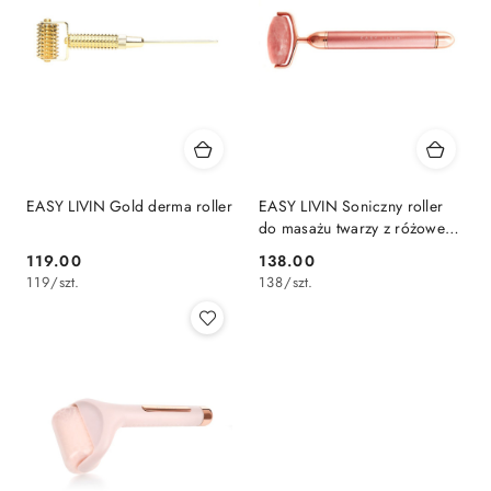
EASY LIVIN Gold derma roller
EASY LIVIN Soniczny roller
do masażu twarzy z różowego
kwarcu
119.00
138.00
Cena:
Cena:
119
/
szt.
138
/
szt.