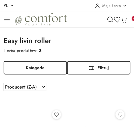
PL
Moje konto
Przejdź do treści głównej
Przejdź do wyszukiwarki
Przejdź do moje konto
Przejdź do menu głównego
Przejdź do stopki
Easy livin roller
Liczba produktów:
3
Kategorie
Filtruj
Zastosowano
Sortuj
według
sortowanie:
Producent
(Z-
A).