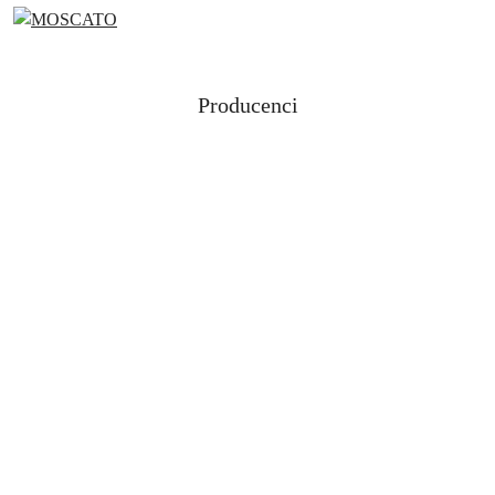
Producenci
Pomiń karuzelę producentów
Aloe Lola
ANWEN