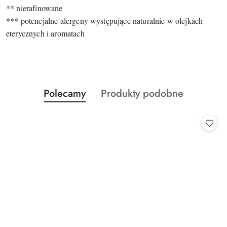
** nierafinowane
*** potencjalne alergeny występujące naturalnie w olejkach
eterycznych i aromatach
Produkty
Produkty
Polecamy
Produkty podobne
Pomiń karuzelę produktów
o
o
statusie:
statusie: