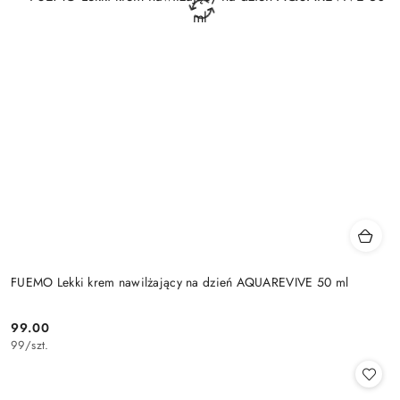
FUEMO Lekki krem nawilżający na dzień AQUAREVIVE 50 ml
99.00
Cena:
99
/
szt.