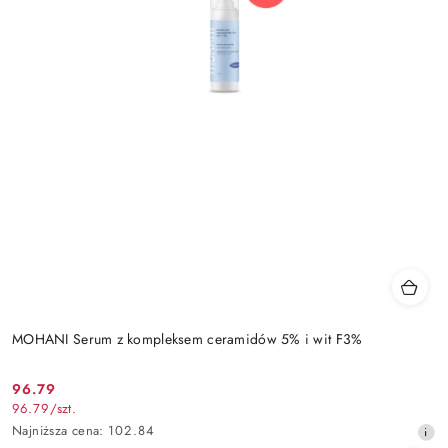
MOHANI Serum z kompleksem ceramidów 5% i wit F3%
96.79
Cena
96.79
/
szt.
promocyjna:
Najniższa
Najniższa cena:
102.84
cena