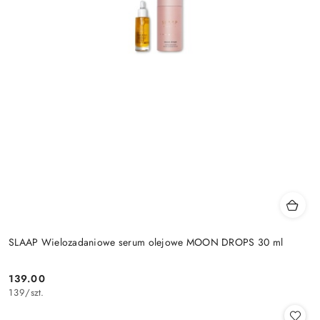
SLAAP Wielozadaniowe serum olejowe MOON DROPS 30 ml
139.00
Cena:
139
/
szt.