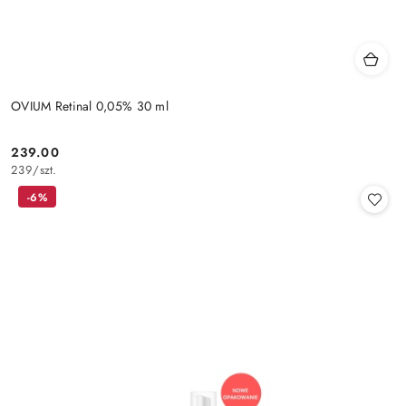
OVIUM Retinal 0,05% 30 ml
239.00
Cena:
239
/
szt.
-6%