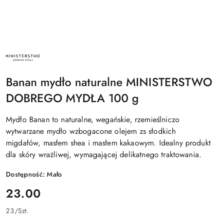
NAZWA
PRODUCENTA:
MINISTERSTWO
DOBREGO
Banan mydło naturalne MINISTERSTWO
MYDŁA
DOBREGO MYDŁA 100 g
Mydło Banan to naturalne, wegańskie, rzemieślniczo
wytwarzane mydło wzbogacone olejem zs słodkich
migdałów, masłem shea i masłem kakaowym. Idealny produkt
dla skóry wrażliwej, wymagającej delikatnego traktowania.
Dostępność:
Mało
cena:
23.00
23
/
Szt.