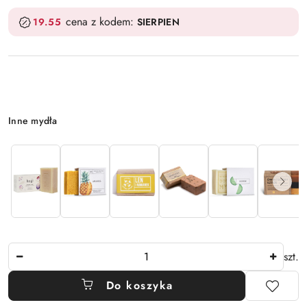
cena z kodem:
19.55
SIERPIEN
Wariant
Inne mydła
Ilość
szt.
Do koszyka