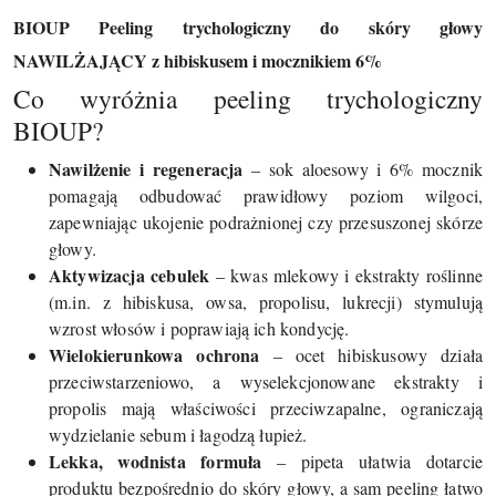
BIOUP Peeling trychologiczny do skóry głowy
NAWILŻAJĄCY z hibiskusem i mocznikiem 6%
Co wyróżnia peeling trychologiczny
BIOUP?
Nawilżenie i regeneracja
– sok aloesowy i 6% mocznik
pomagają odbudować prawidłowy poziom wilgoci,
zapewniając ukojenie podrażnionej czy przesuszonej skórze
głowy.
Aktywizacja cebulek
– kwas mlekowy i ekstrakty roślinne
(m.in. z hibiskusa, owsa, propolisu, lukrecji) stymulują
wzrost włosów i poprawiają ich kondycję.
Wielokierunkowa ochrona
– ocet hibiskusowy działa
przeciwstarzeniowo, a wyselekcjonowane ekstrakty i
propolis mają właściwości przeciwzapalne, ograniczają
wydzielanie sebum i łagodzą łupież.
Lekka, wodnista formuła
– pipeta ułatwia dotarcie
produktu bezpośrednio do skóry głowy, a sam peeling łatwo