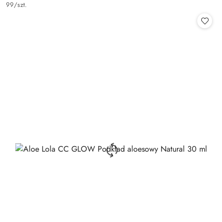
Cena:
99
/
szt.