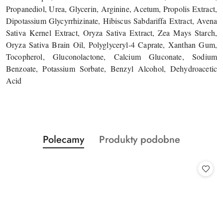
Propanediol, Urea, Glycerin, Arginine, Acetum, Propolis Extract,
Dipotassium Glycyrrhizinate, Hibiscus Sabdariffa Extract, Avena
Sativa Kernel Extract, Oryza Sativa Extract, Zea Mays Starch,
Oryza Sativa Brain Oil, Polyglyceryl-4 Caprate, Xanthan Gum,
Tocopherol, Gluconolactone, Calcium Gluconate, Sodium
Benzoate, Potassium Sorbate, Benzyl Alcohol, Dehydroacetic
Acid
Produkty
Produkty
Polecamy
Produkty podobne
Pomiń karuzelę produktów
o
o
statusie:
statusie: