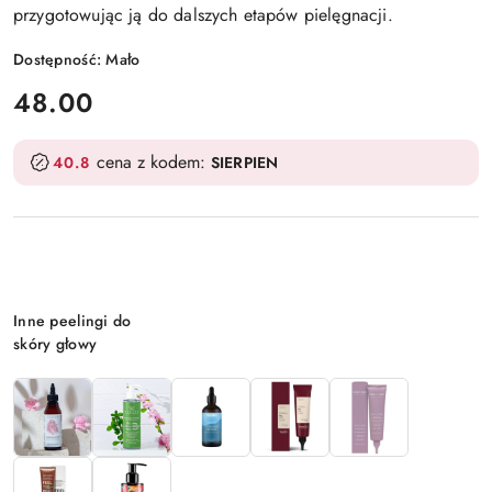
przygotowując ją do dalszych etapów pielęgnacji.
Dostępność:
Mało
cena:
48.00
cena z kodem:
40.8
SIERPIEN
Wariant
Inne peelingi do
skóry głowy