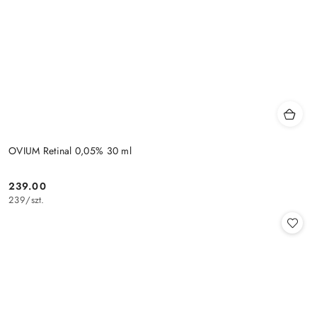
OVIUM Retinal 0,05% 30 ml
239.00
Cena:
239
/
szt.