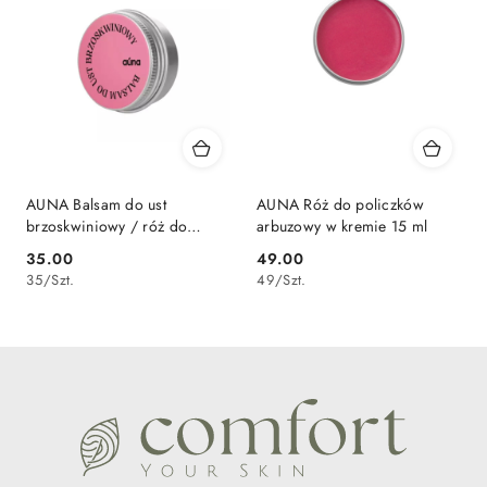
AUNA Balsam do ust
AUNA Róż do policzków
brzoskwiniowy / róż do
arbuzowy w kremie 15 ml
policzków 15 ml
35.00
49.00
Cena:
Cena:
35
/
Szt.
49
/
Szt.