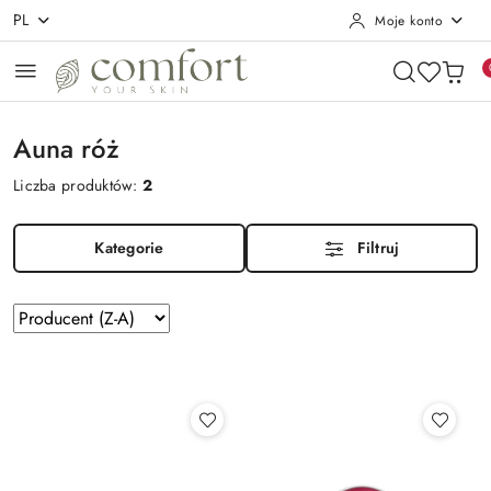
PL
Moje konto
Przejdź do treści głównej
Przejdź do wyszukiwarki
Przejdź do moje konto
Przejdź do menu głównego
Przejdź do stopki
Auna róż
Liczba produktów:
2
Kategorie
Filtruj
Zastosowano
Sortuj
według
sortowanie:
Producent
(Z-
A).