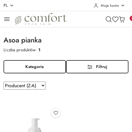
PL
Moje konto
Przejdź do treści głównej
Przejdź do wyszukiwarki
Przejdź do moje konto
Przejdź do menu głównego
Przejdź do stopki
Asoa pianka
Liczba produktów:
1
Kategorie
Filtruj
Zastosowano
Sortuj
według
sortowanie:
Producent
(Z-
A).