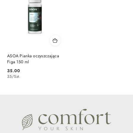
ASOA Pianka oczyszczająca
Figa 150 ml
35.00
Cena:
35
/
Szt.